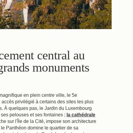
ARRIVÉE
NUITS
ement central au
Vérifier la disponibilité
 grands monuments
gnifique en plein centre ville, le 5e
accès privilégié à certains des sites les plus
. À quelques pas, le Jardin du Luxembourg
re ses pelouses et ses fontaines ;
la cathédrale
che sur l'Île de la Cité, impose son architecture
 le Panthéon domine le quartier de sa