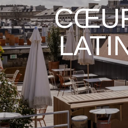
CŒUR
LATI