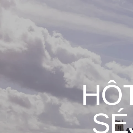
FR
EN
HÔT
SÉ