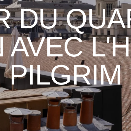
 DU QUA
N AVEC L'
PILGRIM