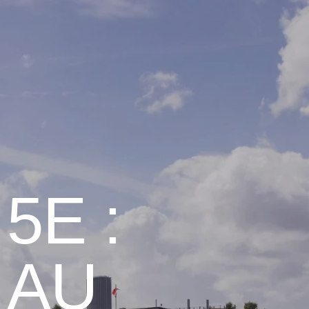
5E :
 AU