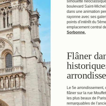
silhouette néoclassiqu
Nous contacter
boulevard Saint-Michel, 
dans une animation per
rayonne avec ses galeri
points d'intérêt du 5èm
emplacement central de 
Sorbonne.
Flâner dan
historique
arrondiss
Le 5e arrondissement, c'
flâner sur la rue Mouff
les plus beaux de Paris
remarquables de l'anci