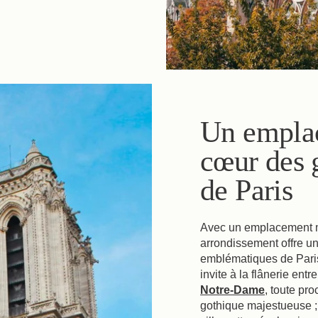
Un emplac
Nos engagements
cœur des
de Paris
Offres & Actualités
Avec un emplacement ma
Accès
arrondissement offre un 
emblématiques de Paris
invite à la flânerie ent
Réserver
Notre-Dame
, toute pro
gothique majestueuse ;