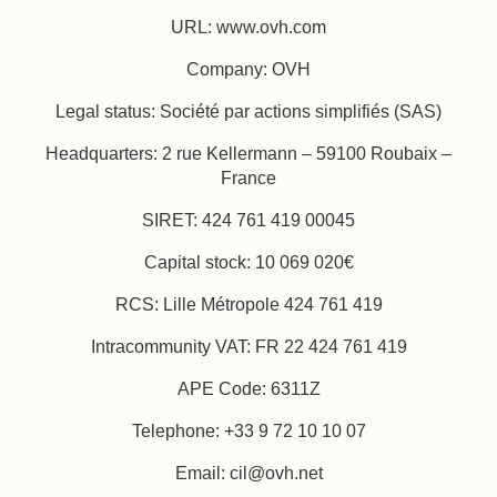
URL: www.ovh.com
Book
Company: OVH
Legal status: Société par actions simplifiés (SAS)
The House
The Rooms
Spa
Headquarters: 2 rue Kellermann – 59100 Roubaix –
France
Bar & Rooftop
Our Partners
SIRET: 424 761 419 00045
Our Commitments
Offers & News
Capital stock: 10 069 020€
Access
Book
Contact us
RCS: Lille Métropole 424 761 419
Intracommunity VAT: FR 22 424 761 419
APE Code: 6311Z
Telephone: +33 9 72 10 10 07
Email: cil@ovh.net